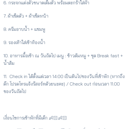
6. กระจกแต่งตัวขนาดเต็มตัว พร้อมตะกร้าใส่ผ้า
7. ผ้าเช็ดตัว + ผ้าเช็ดหน้า
8. ครีมอาบน้ำ + แชมพู
9. รองเท้าใส่เข้าห้องน้ำ
10. อาหารมื้อเช้า ณ วันถัดไป เมนู : ข้าวต้มหมู + ชุด Break fast +
น้ำส้ม
11. Check in ได้ตั้งแต่เวลา 14:00 เป็นต้นไปของวันที่เข้าพัก (หากถึง
ดึก โปรดโทรแจ้งรีสอร์ทด้วยนะคะ) / Check out ก่อนเวลา 11.00
ของวันถัดไป
เงื่อนไขการเข้าพักที่มีเด็ก 👶🏻👶🏻