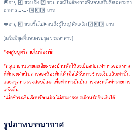
💟อายุ 4️⃣ ขวบ ถึง 7️⃣ ขวบ กรณีไม่ต้องการที่นอนเสริมคิดเฉพาะค่า
อาหาร 🍳🍳 4️⃣0️⃣0️⃣ บาท
❤️อายุ 8️⃣ ขวบขึ้นไป▶️จนถึงผู้ใหญ่ คิดเสริม 7️⃣0️⃣0️⃣ บาท
[เสริมมีชุดที่นอนครบชุด รวมอาหาร]
*งดสูบบุหรี่ภายในห้องพัก
*กรุณาอ่านรายละเอียดของบ้านพักให้ละเอียดก่อนทำการจอง ทาง
ที่พักจะดำเนินการจองห้องพักให้ เมื่อได้รับการชำระเงินแล้วเท่านั้น
และกรุณาตรวจสอบอีเมล เพื่อทำการยืนยันการจองหลังทำรายการ
เสร็จสิ้น
*เมื่อชำระเงินเรียบร้อยแล้ว ไม่สามารถยกเลิกหรือคืนเงินได้
รูปภาพบรรยากาศ