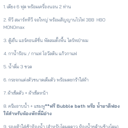
1. เตียง 6 ฟุต พร้อมเครื่องนอน 2 ท่าน
2. ทีวี สมาร์ททีวี จอใหญ่ พร้อมสัญญานไวไฟ 3BB HBO
MONOmax
3. ตู้เย็น แอร์คอนดิชั่น พัดลมตั้งพื้น ไดร์ทเป่าผม
4. กาน้ำร้อน / กาแฟ โอวัลติน แก้วกาแฟ
5. น้ำดื่ม 3 ขวด
6. กระจกแต่งตัวขนาดเต็มตัว พร้อมตะกร้าใส่ผ้า
7. ผ้าเช็ดตัว + ผ้าเช็ดหน้า
8. ครีมอาบน้ำ + แชมพู
**ฟรี Bubble bath หรือ น้ำยาตีฟอง
ให้สำหรับห้องพักที่มีอ่าง
9. รองเท้าใส่เข้าห้องน้ำ (สำหรับโดมดูดาว ห้องน้ำยุด้านข้างโดม)