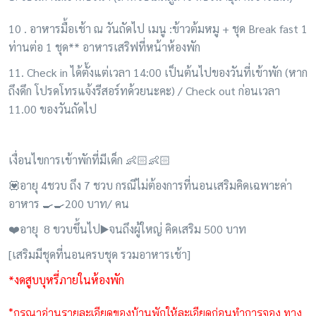
10 . อาหารมื้อเช้า ณ วันถัดไป เมนู :ข้าวต้มหมู + ชุด Break fast 1
ท่านต่อ 1 ชุด** อาหารเสริฟที่หน้าห้องพัก
11. Check in ได้ตั้งแต่เวลา 14:00 เป็นต้นไปของวันที่เข้าพัก (หาก
ถึงดึก โปรดโทรแจ้งรีสอร์ทด้วยนะคะ) / Check out ก่อนเวลา
11.00 ของวันถัดไป
เงื่อนไขการเข้าพักที่มีเด็ก 👶🏻👶🏻
💟อายุ 4ชวบ ถึง 7 ชวบ กรณีไม่ต้องการที่นอนเสริมคิดเฉพาะค่า
อาหาร 🍳🍳200 บาท/ คน
❤️อายุ 8 ขวบขึ้นไป▶️จนถึงผู้ใหญ่ คิดเสริม 500 บาท
[เสริมมีชุดที่นอนครบชุด รวมอาหารเช้า]
*งดสูบบุหรี่ภายในห้องพัก
*กรุณาอ่านรายละเอียดของบ้านพักให้ละเอียดก่อนทำการจอง ทาง