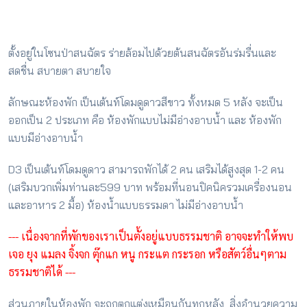
ตั้งอยู่ในโซนป่าสนฉัตร ร่ายล้อมไปด้วยต้นสนฉัตรอันร่มรื่นและ
สดชื่น สบายตา สบายใจ
ลักษณะห้องพัก เป็นเต้นท์โดมดูดาวสีขาว ทั้งหมด 5 หลัง จะเป็น
ออกเป็น 2 ประเภท คือ ห้องพักแบบไม่มีอ่างอาบน้ำ และ ห้องพัก
แบบมีอ่างอาบน้ำ
D3 เป็นเต้นท์โดมดูดาว สามารถพักได้ 2 คน เสริมได้สูงสุด 1-2 คน
(เสริมบวกเพิ่มท่านละ599 บาท พร้อมที่นอนปิคนิครวมเครื่องนอน
และอาหาร 2 มื้อ) ห้องน้ำแบบธรรมดา ไม่มีอ่างอาบน้ำ
--- เนื่องจากที่พักของเราเป็นตั้งอยู่แบบธรรมชาติ อาจจะทำให้พบ
เจอ ยุง แมลง จิ้งจก ตุ๊กแก หนู กระแต กระรอก หรือสัตว์อื่นๆตาม
ธรรมชาติได้ ---
ส่วนภายในห้องพัก จะถูกตกแต่งเหมือนกันทุกหลัง สิ่งอำนวยความ