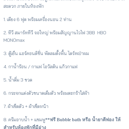
สะดวก ภายในห้องพัก
1. เตียง 6 ฟุต พร้อมเครื่องนอน 2 ท่าน
2. ทีวี สมาร์ททีวี จอใหญ่ พร้อมสัญญานไวไฟ 3BB HBO
MONOmax
3. ตู้เย็น แอร์คอนดิชั่น พัดลมตั้งพื้น ไดร์ทเป่าผม
4. กาน้ำร้อน / กาแฟ โอวัลติน แก้วกาแฟ
5. น้ำดื่ม 3 ขวด
6. กระจกแต่งตัวขนาดเต็มตัว พร้อมตะกร้าใส่ผ้า
7. ผ้าเช็ดตัว + ผ้าเช็ดหน้า
8. ครีมอาบน้ำ + แชมพู
**ฟรี Bubble bath หรือ น้ำยาตีฟอง ให้
สำหรับห้องพักที่มีอ่าง