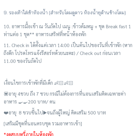
9. รองเท้าใส่เข้าห้องน้ำ (สำหรับโดมดูดาว ห้องน้ำยุด้านข้างโดม)
10. อาหารมื้อเช้า ณ วันถัดไป เมนู :ข้าวต้มหมู + ชุด Break fast 1
ท่านต่อ 1 ชุด** อาหารเสริฟที่หน้าห้องพัก
11. Check in ได้ตั้งแต่เวลา 14:00 เป็นต้นไปของวันที่เข้าพัก (หาก
ถึงดึก โปรดโทรแจ้งรีสอร์ทด้วยนะคะ) / Check out ก่อนเวลา
11.00 ของวันถัดไป
เงื่อนไขการเข้าพักที่มีเด็ก 👶🏻👶🏻
💟อายุ 4ชวบ ถึง 7 ชวบ กรณีไม่ต้องการที่นอนเสริมคิดเฉพาะค่า
อาหาร 🍳🍳200 บาท/ คน
❤️อายุ 8 ขวบขึ้นไป▶️จนถึงผู้ใหญ่ คิดเสริม 500 บาท
[เสริมมีชุดที่นอนครบชุด รวมอาหารเช้า]
*งดสูบบุหรี่ภายในห้องพัก